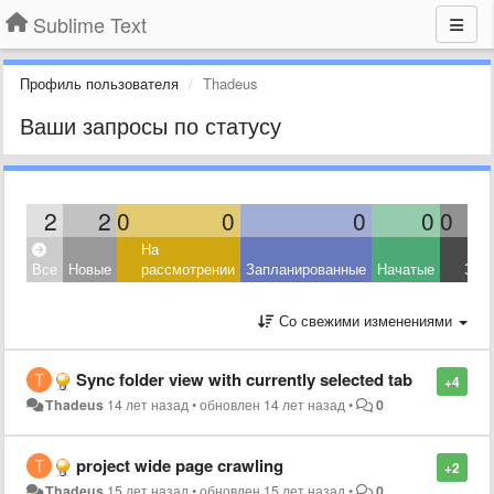
Sublime Text
Профиль пользователя
Thadeus
Ваши запросы по статусу
2
2
0
0
0
0
0
На
Все
Новые
рассмотрении
Запланированные
Начатые
Зав
Со свежими изменениями
Sync folder view with currently selected tab
+4
Thadeus
14 лет назад
•
обновлен
14 лет назад
•
0
project wide page crawling
+2
Thadeus
15 лет назад
•
обновлен
15 лет назад
•
0