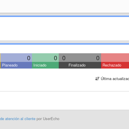
0
0
0
0
Planeado
Iniciado
Finalizado
Rechazado
Última actualiza
 de atención al cliente
por UserEcho