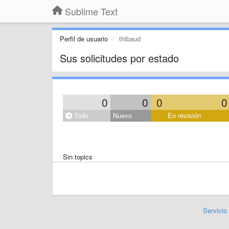
Sublime Text
Perfil de usuario
thibaud
Sus solicitudes por estado
0
0
0
0
Todo
Nuevo
En revisión
Sin topics
Servicio