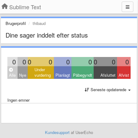
Sublime Text
Brugerprofil
thibaud
Dine sager inddelt efter status
0
0
0
0
0
0
0
0
0
Under
Alle
Nye
vurdering
Planlagt
Påbegyndt
Afsluttet
Afvist
Seneste opdaterede
Ingen emner
Kundesupport
af UserEcho