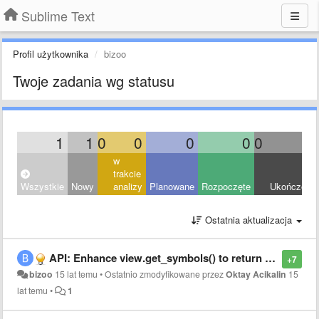
Sublime Text
Profil użytkownika
bizoo
Twoje zadania wg statusu
1
1
0
0
0
0
0
0
w
trakcie
Wszystkie
Nowy
analizy
Planowane
Rozpoczęte
Ukończony
Ostatnia aktualizacja
API: Enhance view.get_symbols() to return arbitrary symbol list
+7
bizoo
15 lat temu
•
Ostatnio zmodyfikowane przez
Oktay Acikalin
15
lat temu
•
1