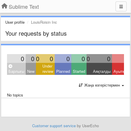
Sublime Text
User profile
LouisRoisin Inc
Your requests by status
0
0
0
0
0
0
0
0
Under
Барлығы
New
review
Planned
Started
Аяқталды
Ауытқыд
Жаңа өзгерістермен
No topics
Customer support service
by UserEcho