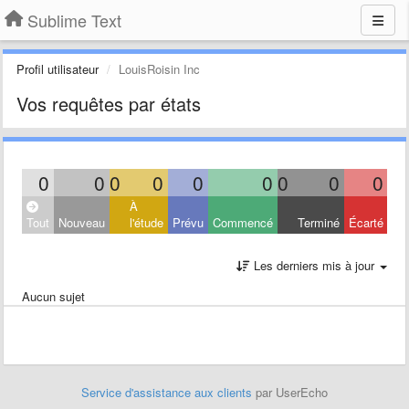
Sublime Text
Profil utilisateur
LouisRoisin Inc
Vos requêtes par états
0
0
0
0
0
0
0
0
0
À
Tout
Nouveau
l'étude
Prévu
Commencé
Terminé
Écarté
Les derniers mis à jour
Aucun sujet
Service d'assistance aux clients
par UserEcho