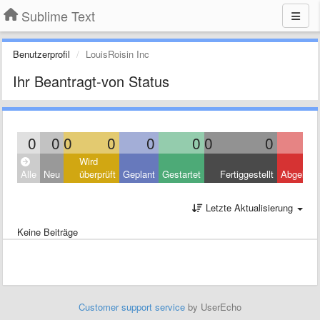
Sublime Text
Benutzerprofil
LouisRoisin Inc
Ihr Beantragt-von Status
0
0
0
0
0
0
0
0
Wird
Alle
Neu
überprüft
Geplant
Gestartet
Fertiggestellt
Abgelehn
Letzte Aktualisierung
Keine Beiträge
Customer support service
by UserEcho