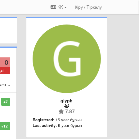
KK
Кіру / Tiркелу
0
ды
мен
glyph
+7
7.87
Registered:
15 year бұрын
Last activity:
9 year бұрын
+12