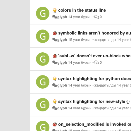
colors in the status line
glyph
14 year бұрын
•
0
symbolic links aren't honored by a
glyph
15 year бұрын
•
жаңартылды
14 year
'subl -w' doesn't ever un-block wh
glyph
14 year бұрын
•
0
syntax highlighting for python docs
glyph
14 year бұрын
•
жаңартылды
14 year
syntax highlighting for new-style {}
glyph
14 year бұрын
•
жаңартылды
14 year
on_selection_modified is invoked onl
glyph
15 year бұрын
•
жаңартылды
15 year