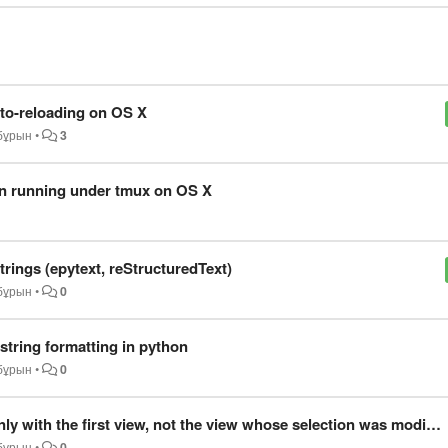
uto-reloading on OS X
 бұрын
•
3
en running under tmux on OS X
trings (epytext, reStructuredText)
 бұрын
•
0
 string formatting in python
 бұрын
•
0
y with the first view, not the view whose selection was modified
 бұрын
•
0