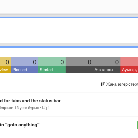
0
0
0
0
0
view
Planned
Started
Аяқталды
Ауытқы
Жаңа өзгерістер
ed for tabs and the status bar
Simpson
13 year бұрын
•
1
in "goto anything"