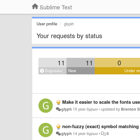
Sublime Text
User profile
glyph
Your requests by status
11
11
0
Барлығы
New
Under re
Make it easier to scale the fonts us
glyph
15 year бұрын
•
updated by
Brenton 
non-fuzzy (exact) symbol matching 
glyph
14 year бұрын
•
0