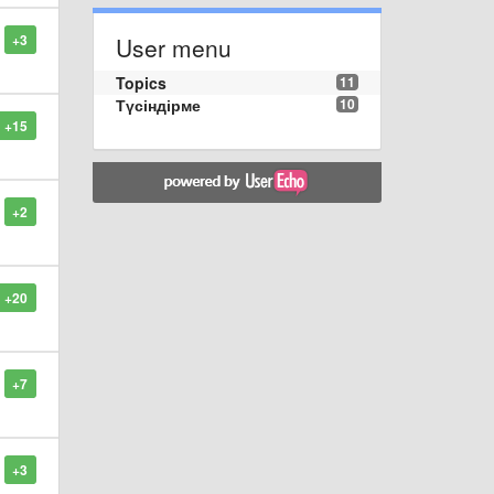
+3
User menu
Topics
11
Түсіндірме
10
+15
+2
+20
+7
+3