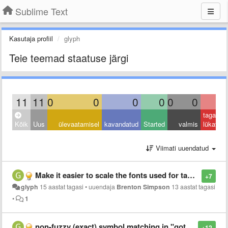
Sublime Text
Kasutaja profiil
glyph
Teie teemad staatuse järgi
11
11
0
0
0
0
0
0
0
tagasi
Kõik
Uus
ülevaatamisel
kavandatud
Started
valmis
lükatud
Viimati uuendatud
Make it easier to scale the fonts used for tabs and the status bar
+7
glyph
15 aastat tagasi
•
uuendaja
Brenton Simpson
13 aastat tagasi
•
1
non-fuzzy (exact) symbol matching in "goto anything"
+12