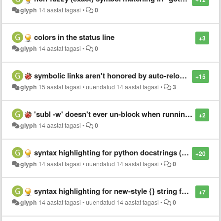
glyph
14 aastat tagasi
•
0
colors in the status line
+3
glyph
14 aastat tagasi
•
0
symbolic links aren't honored by auto-reloading on OS X
+15
glyph
15 aastat tagasi
•
uuendatud
14 aastat tagasi
•
3
'subl -w' doesn't ever un-block when running under tmux on OS X
+2
glyph
14 aastat tagasi
•
0
syntax highlighting for python docstrings (epytext, reStructuredText)
+20
glyph
14 aastat tagasi
•
uuendatud
14 aastat tagasi
•
0
syntax highlighting for new-style {} string formatting in python
+7
glyph
14 aastat tagasi
•
uuendatud
14 aastat tagasi
•
0