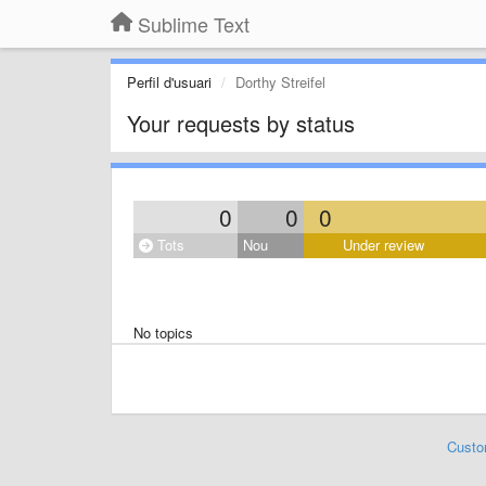
Sublime Text
Perfil d'usuari
Dorthy Streifel
Your requests by status
0
0
0
Tots
Nou
Under review
No topics
Custo