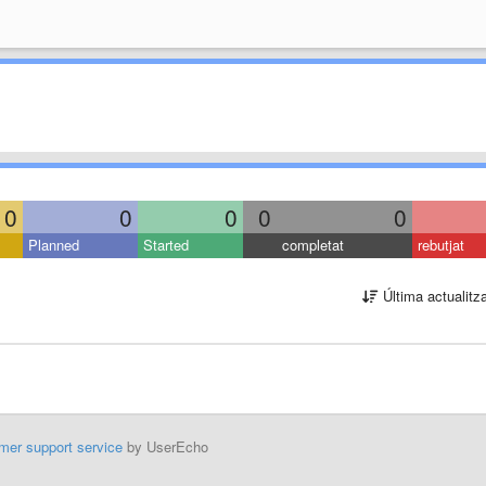
0
0
0
0
0
Planned
Started
completat
rebutjat
Última actualitz
mer support service
by UserEcho