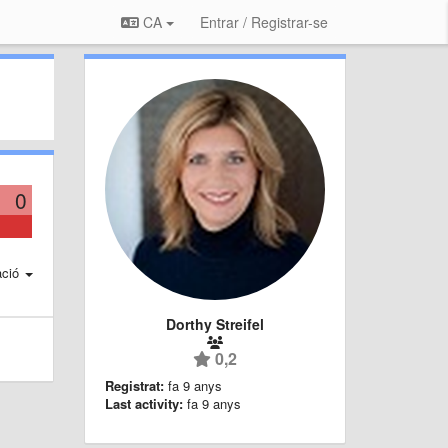
CA
Entrar / Registrar-se
0
ació
Dorthy Streifel
0,2
Registrat:
fa 9 anys
Last activity:
fa 9 anys