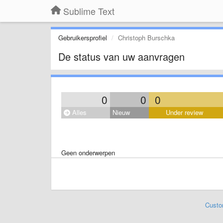
Sublime Text
Gebruikersprofiel
Christoph Burschka
De status van uw aanvragen
0
0
0
Alles
Nieuw
Under review
Geen onderwerpen
Custo