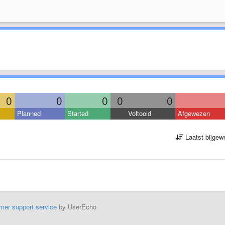
0
0
0
0
0
Planned
Started
Voltooid
Afgewezen
Laatst bijgew
mer support service
by UserEcho