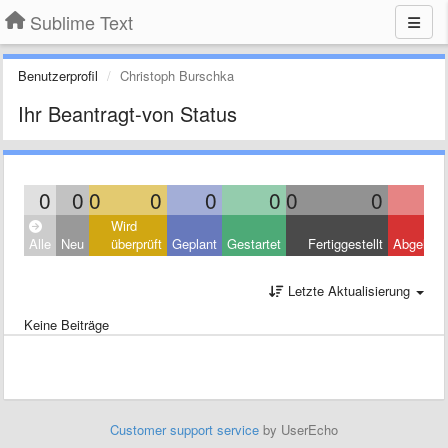
Sublime Text
Benutzerprofil
Christoph Burschka
Ihr Beantragt-von Status
0
0
0
0
0
0
0
0
Wird
Alle
Neu
überprüft
Geplant
Gestartet
Fertiggestellt
Abgelehn
Letzte Aktualisierung
Keine Beiträge
Customer support service
by UserEcho