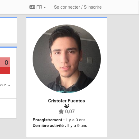
FR
Se connecter / S'inscrire
0
jour
Cristofer Fuentes
0,07
Enregistrement :
il y a 9 ans
Dernière activité :
il y a 9 ans