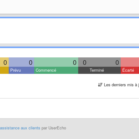
0
0
0
0
0
Prévu
Commencé
Terminé
Écarté
Les derniers mis à 
'assistance aux clients
par UserEcho