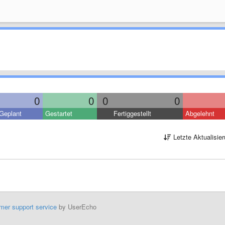
0
0
0
0
Geplant
Gestartet
Fertiggestellt
Abgelehnt
Letzte Aktualisie
mer support service
by UserEcho