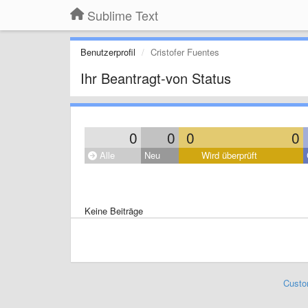
Sublime Text
Benutzerprofil
Cristofer Fuentes
Ihr Beantragt-von Status
0
0
0
0
Alle
Neu
Wird überprüft
Keine Beiträge
Custo