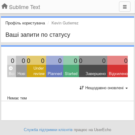
Sublime Text
Профіль користувача
Kevin Gutierrez
Ваші запити по статусу
0
0
0
0
0
0
0
0
0
Under
Всі
Нові
review
Planned
Started
Завершено
Відхилено
Нещодавно оновлені
Немає тем
Служба підтримки клієнтів
працює на UserEcho