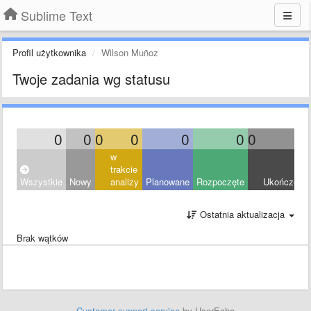
Sublime Text
Profil użytkownika
Wilson Muñoz
Twoje zadania wg statusu
0
0
0
0
0
0
0
0
w
trakcie
Wszystkie
Nowy
analizy
Planowane
Rozpoczęte
Ukończony
Ostatnia aktualizacja
Brak wątków
Customer support service
by UserEcho