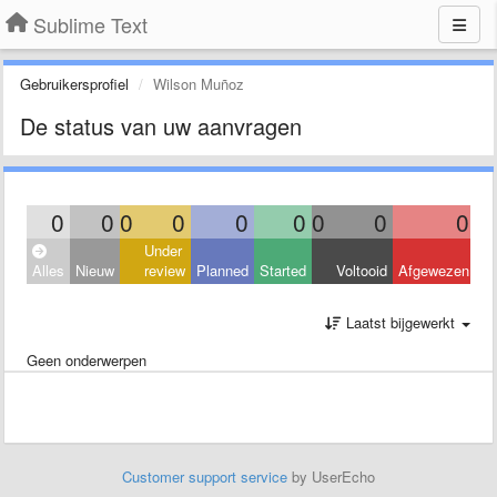
Sublime Text
Gebruikersprofiel
Wilson Muñoz
De status van uw aanvragen
0
0
0
0
0
0
0
0
0
Under
Alles
Nieuw
review
Planned
Started
Voltooid
Afgewezen
Laatst bijgewerkt
Geen onderwerpen
Customer support service
by UserEcho