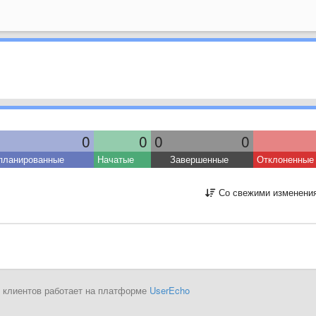
0
0
0
0
планированные
Начатые
Завершенные
Отклоненные
Со свежими изменени
 клиентов работает на платформе
UserEcho