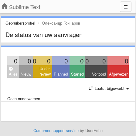
Sublime Text
Gebruikersprofiel
Олександр Гончаров
De status van uw aanvragen
0
0
0
0
0
0
0
0
0
Under
Alles
Nieuw
review
Planned
Started
Voltooid
Afgewezen
Laatst bijgewerkt
Geen onderwerpen
Customer support service
by UserEcho