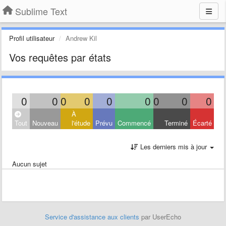
Sublime Text
Profil utilisateur
Andrew Kil
Vos requêtes par états
0
0
0
0
0
0
0
0
0
À
Tout
Nouveau
l'étude
Prévu
Commencé
Terminé
Écarté
Les derniers mis à jour
Aucun sujet
Service d'assistance aux clients
par UserEcho