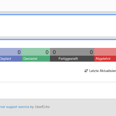
0
0
0
0
Geplant
Gestartet
Fertiggestellt
Abgelehnt
Letzte Aktualisie
mer support service
by UserEcho