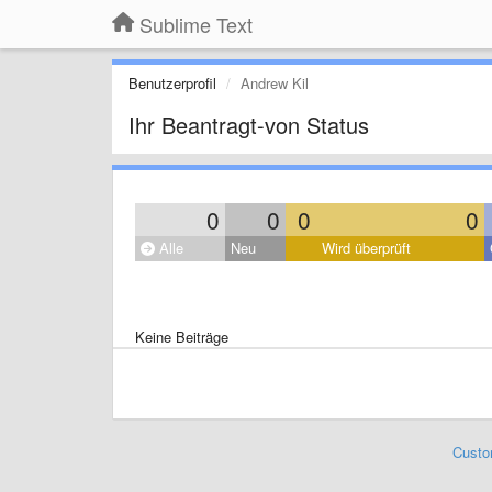
Sublime Text
Benutzerprofil
Andrew Kil
Ihr Beantragt-von Status
0
0
0
0
Alle
Neu
Wird überprüft
Keine Beiträge
Custo