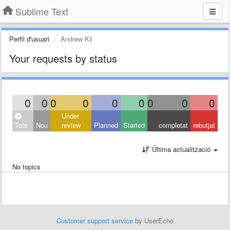
Sublime Text
Perfil d'usuari
Andrew Kil
Your requests by status
0
0
0
0
0
0
0
0
0
Under
Tots
Nou
review
Planned
Started
completat
rebutjat
Última actualització
No topics
Customer support service
by UserEcho