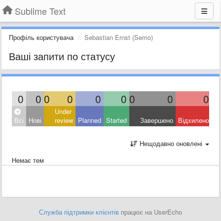
Sublime Text
Профіль користувача
Sebastian Ernst (Semo)
Ваші запити по статусу
0
0
0
0
0
0
0
0
0
Under
Всі
Нові
review
Planned
Started
Завершено
Відхилено
Нещодавно оновлені
Немає тем
Служба підтримки клієнтів
працює на UserEcho