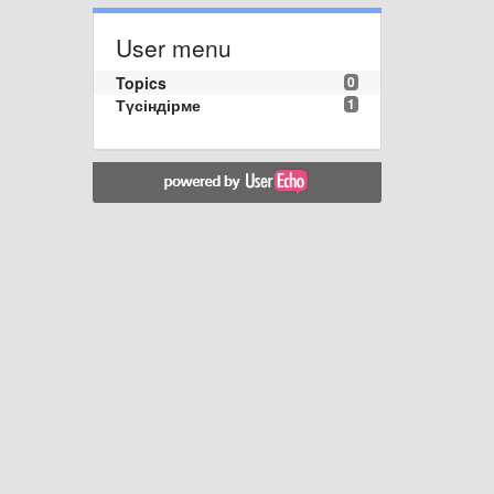
User menu
Topics
0
Түсіндірме
1