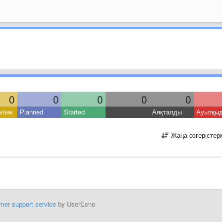
0
0
0
0
0
view
Planned
Started
Аяқталды
Ауытқы
Жаңа өзгерістер
mer support service
by UserEcho