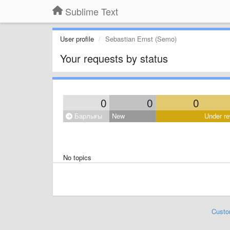
Sublime Text
User profile
Sebastian Ernst (Semo)
Your requests by status
0
0
0
Барлығы
New
Under re
No topics
Custo