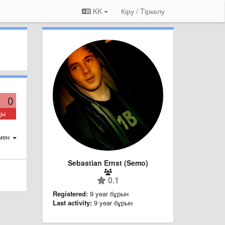
KK
Кіру / Tiркелу
0
ды
мен
Sebastian Ernst (Semo)
0.1
Registered:
9 year бұрын
Last activity:
9 year бұрын