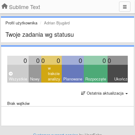
Sublime Text
Profil użytkownika
Adrian Bjugård
Twoje zadania wg statusu
0
0
0
0
0
0
0
0
w
trakcie
Wszystkie
Nowy
analizy
Planowane
Rozpoczęte
Ukończony
Ostatnia aktualizacja
Brak wątków
Customer support service
by UserEcho