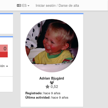
ES
Iniciar sesión / Darse de alta
0
ción
Adrian Bjugård
0,52
Registrado:
hace 9 años
Última actividad:
hace 9 años