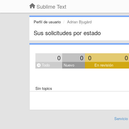
Sublime Text
Perfil de usuario
Adrian Bjugård
Sus solicitudes por estado
0
0
0
0
Todo
Nuevo
En revisión
Sin topics
Servicio