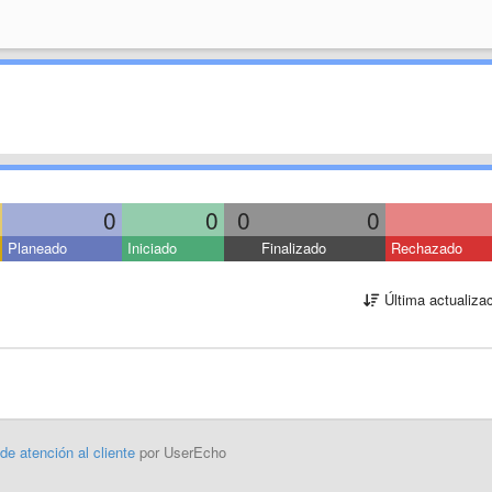
0
0
0
0
Planeado
Iniciado
Finalizado
Rechazado
Última actualiza
 de atención al cliente
por UserEcho