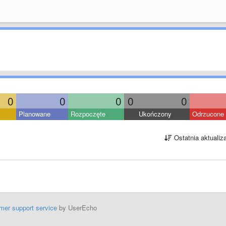
0
0
0
0
0
Planowane
Rozpoczęte
Ukończony
Odrzucone
Ostatnia aktualiz
mer support service
by UserEcho