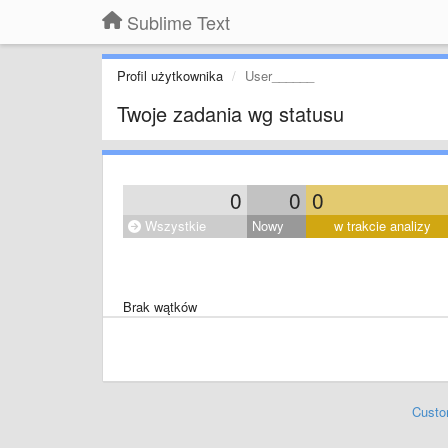
Sublime Text
Profil użytkownika
User______
Twoje zadania wg statusu
0
0
0
Wszystkie
Nowy
w trakcie analizy
Brak wątków
Custo