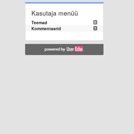
Kasutaja menüü
Teemad
0
Kommentaarid
1