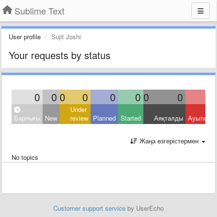
Sublime Text
User profile
Sujit Joshi
Your requests by status
0
0
0
0
0
0
0
0
Under
Барлығы
New
review
Planned
Started
Аяқталды
Ауытқыд
Жаңа өзгерістермен
No topics
Customer support service
by UserEcho