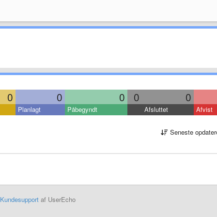
0
0
0
0
0
Planlagt
Påbegyndt
Afsluttet
Afvist
Seneste opdater
Kundesupport
af UserEcho