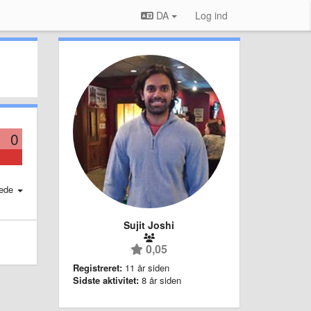
DA
Log ind
0
ede
Sujit Joshi
0,05
Registreret:
11 år siden
Sidste aktivitet:
8 år siden