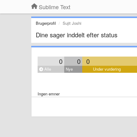
Sublime Text
Brugerprofil
Sujit Joshi
Dine sager inddelt efter status
0
0
0
Alle
Nye
Under vurdering
Ingen emner