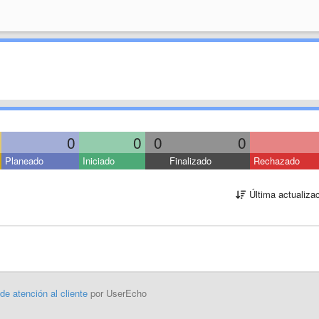
0
0
0
0
Planeado
Iniciado
Finalizado
Rechazado
Última actualiza
 de atención al cliente
por UserEcho