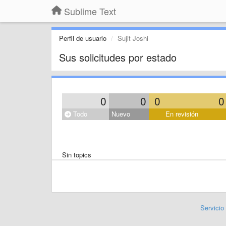
Sublime Text
Perfil de usuario
Sujit Joshi
Sus solicitudes por estado
0
0
0
0
Todo
Nuevo
En revisión
Sin topics
Servicio