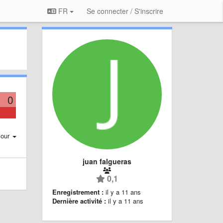
FR
Se connecter / S'inscrire
0
jour
juan falgueras
0,1
Enregistrement :
il y a 11 ans
Dernière activité :
il y a 11 ans