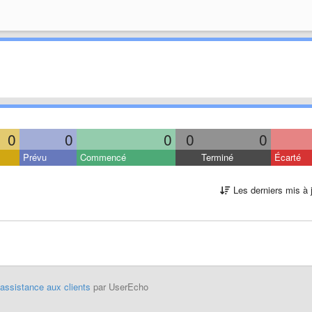
0
0
0
0
0
Prévu
Commencé
Terminé
Écarté
Les derniers mis à 
'assistance aux clients
par UserEcho