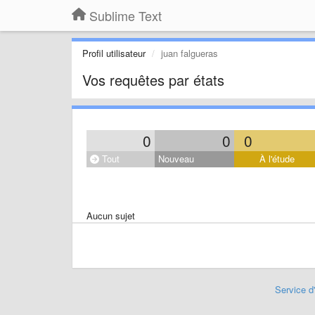
Sublime Text
Profil utilisateur
juan falgueras
Vos requêtes par états
0
0
0
Tout
Nouveau
À l'étude
Aucun sujet
Service d