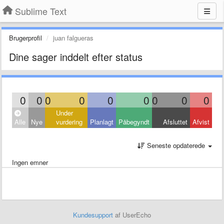
Sublime Text
Brugerprofil
juan falgueras
Dine sager inddelt efter status
0
0
0
0
0
0
0
0
0
Under
Alle
Nye
vurdering
Planlagt
Påbegyndt
Afsluttet
Afvist
Seneste opdaterede
Ingen emner
Kundesupport
af UserEcho