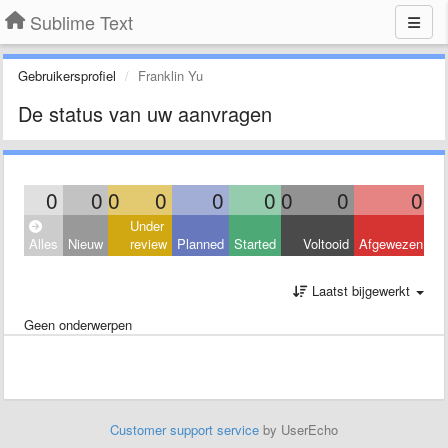
Sublime Text
Gebruikersprofiel
Franklin Yu
De status van uw aanvragen
0
0
0
0
0
0
0
0
0
Under
Alles
Nieuw
review
Planned
Started
Voltooid
Afgewezen
Laatst bijgewerkt
Geen onderwerpen
Customer support service
by UserEcho