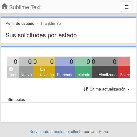
Sublime Text
Perfil de usuario
Franklin Yu
Sus solicitudes por estado
0
0
0
0
0
0
0
0
En
Todo
Nuevo
revisión
Planeado
Iniciado
Finalizado
Rechaza
Última actualización
Sin topics
Servicio de atención al cliente
por UserEcho