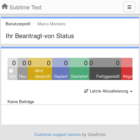
Sublime Text
Benutzerprofil
Marco Monteiro
Ihr Beantragt-von Status
0
0
0
0
0
0
0
0
Wird
Alle
Neu
überprüft
Geplant
Gestartet
Fertiggestellt
Abgelehn
Letzte Aktualisierung
Keine Beiträge
Customer support service
by UserEcho