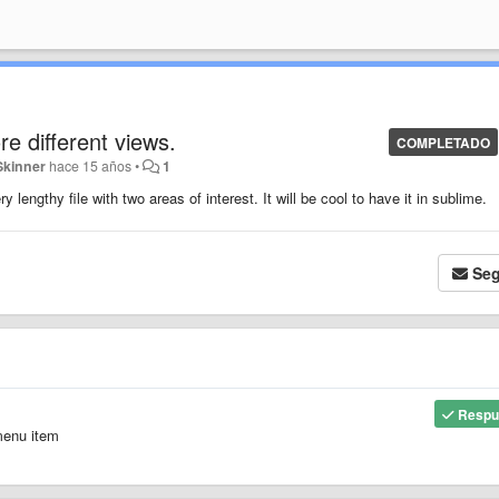
re different views.
COMPLETADO
Skinner
hace 15 años
•
1
y lengthy file with two areas of interest. It will be cool to have it in sublime.
Seg
Respu
menu item