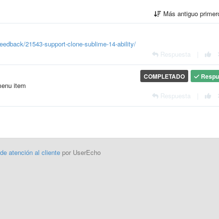
Más antiguo prime
eedback/21543-support-clone-sublime-14-ability/
Respuesta
|
COMPLETADO
Respu
menu item
Respuesta
|
 de atención al cliente
por UserEcho