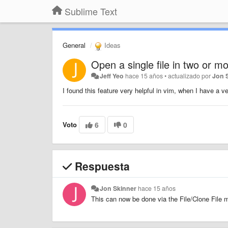
Sublime Text
General
Ideas
Open a single file in two or mo
Jeff Yeo
hace 15 años
•
actualizado por
Jon 
I found this feature very helpful in vim, when I have a ver
Voto
6
0
Respuesta
Jon Skinner
hace 15 años
This can now be done via the File/Clone File 