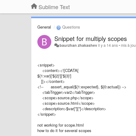
Sublime Text
General
Questions
Snippet for multiply scopes
baurzhan zhakashev
il y a 14 ans
•
mis à jou
<snippet>
<content><![CDATA[
${1:var}['${2}']['${3}']
]]></content>
<!-- assert_equal(${1:expected}, ${0:actual}) -->
<tabTrigger>var2</tabTrigger>
<scope>source.php</scope>
<scope>source.html</scope>
<description>$var['']['']</description>
</snippet>
not working for scope.html
how to do it for several scopes