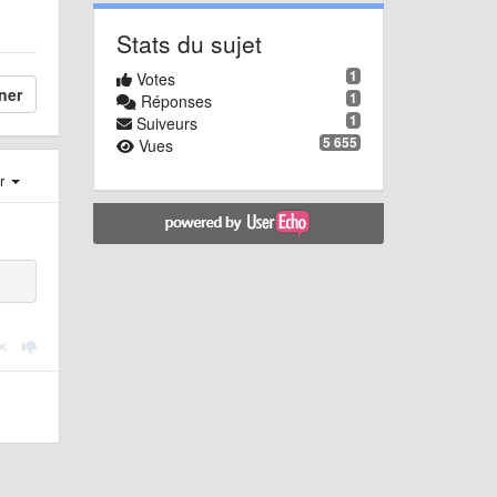
Stats du sujet
1
Votes
ner
1
Réponses
1
Suiveurs
5 655
Vues
er