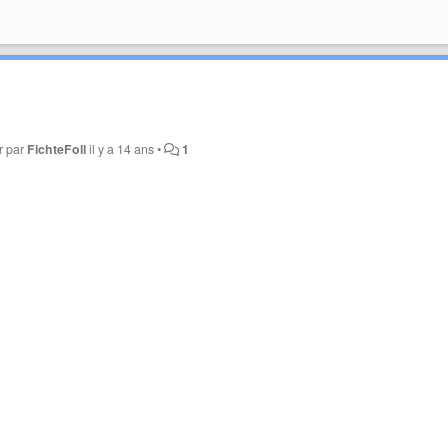
r par
FichteFoll
il y a 14 ans
•
1