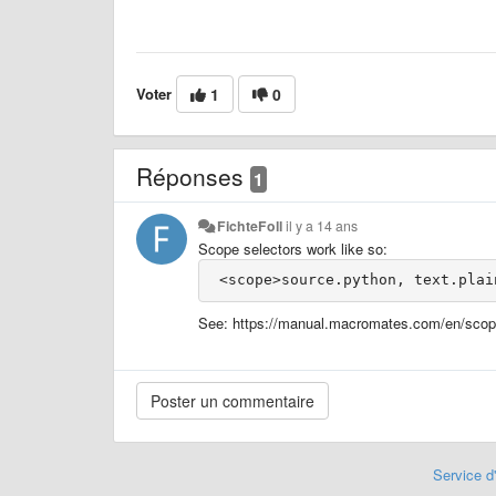
Voter
1
0
Réponses
1
FichteFoll
il y a 14 ans
Scope selectors work like so:
See: https://manual.macromates.com/en/scop
Service d