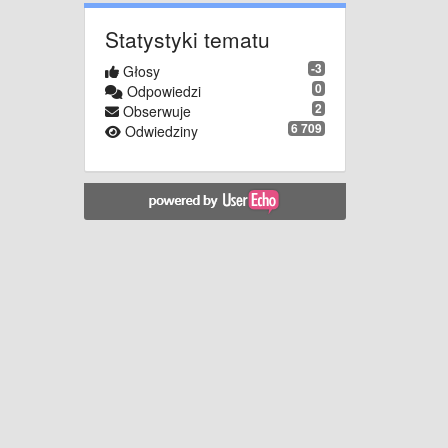
Statystyki tematu
-3
Głosy
0
Odpowiedzi
2
Obserwuje
6 709
Odwiedziny