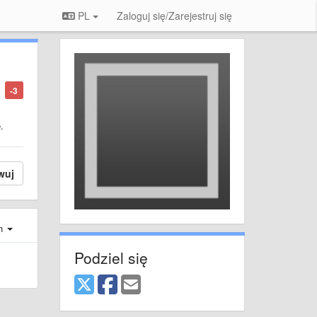
PL
Zaloguj się/Zarejestruj się
-3
.
wuj
ch
Podziel się