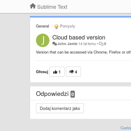
Sublime Text
General
Pomysły
Cloud based version
John Jamie
14 lat temu
•
0
Version that can be accessed via Chrome, Firefox or o
Głosuj
1
4
Odpowiedzi
0
Custo