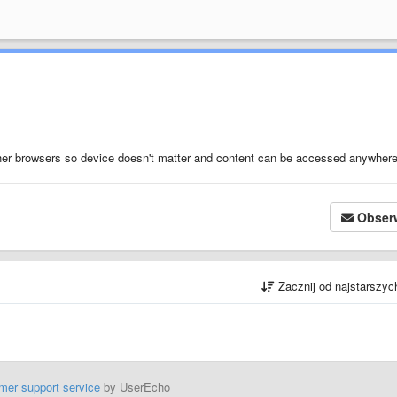
ther browsers so device doesn't matter and content can be accessed anywhere
Obser
Zacznij od najstarszy
mer support service
by UserEcho