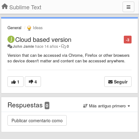
Sublime Text
General
Ideas
Cloud based version
-3
John Jamie
hace 14 años
•
0
Version that can be accessed via Chrome, Firefox or other browsers
so device doesn't matter and content can be accessed anywhere.
1
4
Seguir
Respuestas
0
Más antiguo primero