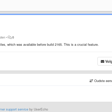
eden
•
0
les, which was available before build 2165. This is a crucial feature.
Vol
Oudste eer
mer support service
by UserEcho