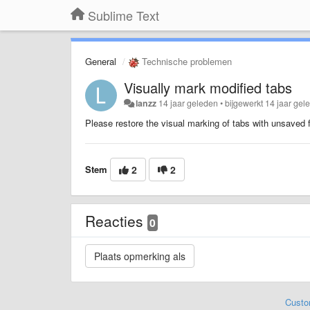
Sublime Text
General
Technische problemen
Visually mark modified tabs
lanzz
14 jaar geleden
•
bijgewerkt
14 jaar gel
Please restore the visual marking of tabs with unsaved fi
Stem
2
2
Reacties
0
Custo