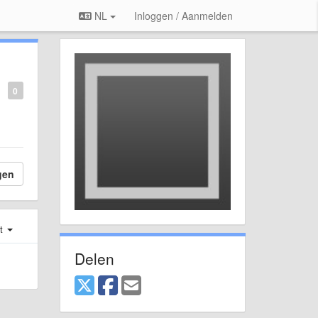
NL
Inloggen / Aanmelden
0
gen
st
Delen