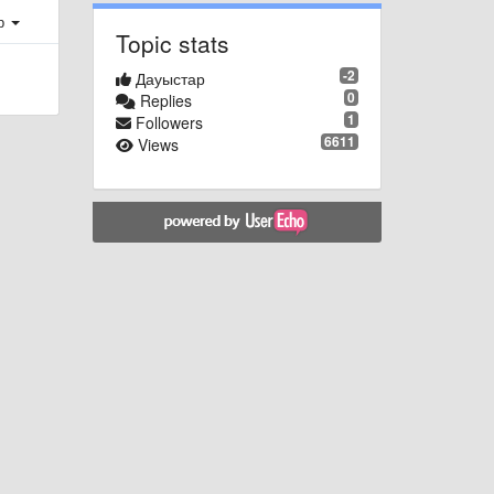
ер
Topic stats
-2
Дауыстар
0
Replies
1
Followers
6611
Views