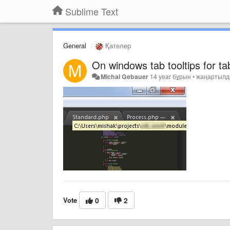
Sublime Text
General
Қателер
On windows tab tooltips for tab
Michal Gebauer
14 year бұрын
•
жаңартыл
Vote
0
2