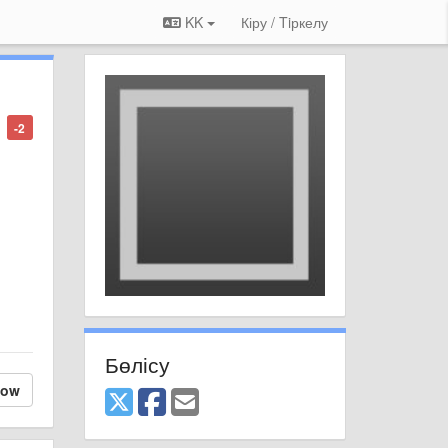
KK
Кіру / Tiркелу
-2
Бөлісу
low