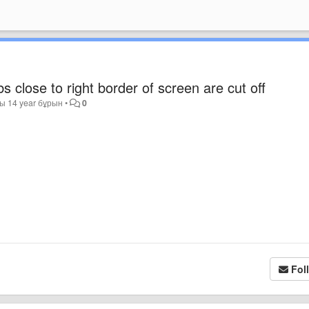
s close to right border of screen are cut off
ды
14 year бұрын
•
0
Fol