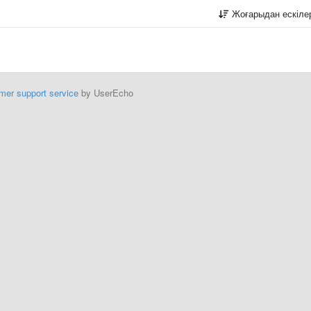
Жоғарыдан ескіл
mer support service
by UserEcho