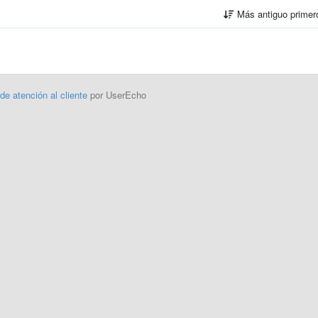
Más antiguo prime
 de atención al cliente
por UserEcho