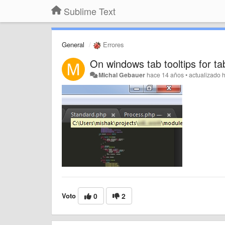
Sublime Text
General
Errores
On windows tab tooltips for tab
Michal Gebauer
hace 14 años
•
actualizado
Voto
0
2