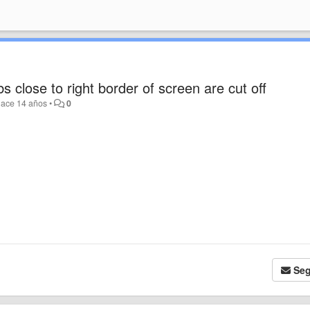
s close to right border of screen are cut off
hace 14 años
•
0
Seg