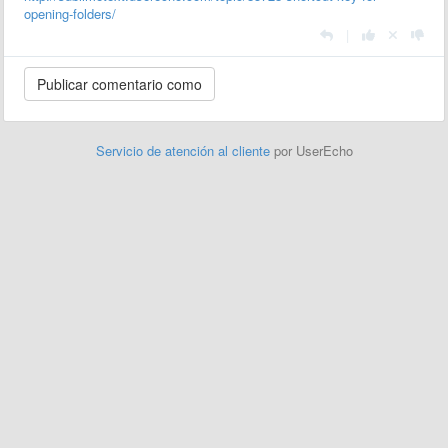
opening-folders/
|
Servicio de atención al cliente
por UserEcho