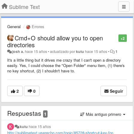
Sublime Text
General
Errores
Cmd+O should allow you to open
+2
directories
josh a.
hace 15 años
•
actualizado por
kutu
hace 15 años
•
1
It's a little thing but it drives me crazy that I can't open a directory
easily. Yes, I could choose the "Open Folder" menu item, (1) there's
no key shortcut, (2) I shouldn't have to.
2
0
Seguir
Respuestas
1
Más antiguo primero
kutu
hace 15 años
http://sublimetext.userecho.com/topic/85728-shortcut-key-for-