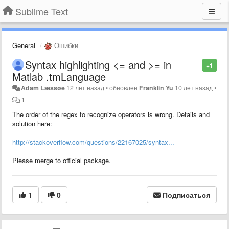
Sublime Text
General
Ошибки
Syntax highlighting <= and >= in
+1
Matlab .tmLanguage
Adam Læssøe
12 лет назад
•
обновлен
Franklin Yu
10 лет назад
•
1
The order of the regex to recognize operators is wrong. Details and
solution here:
http://stackoverflow.com/questions/22167025/syntax...
Please merge to official package.
1
0
Подписаться