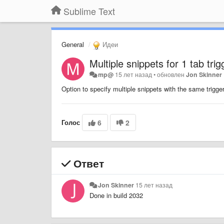
Sublime Text
General
Идеи
Multiple snippets for 1 tab trig
mp@
15 лет назад
•
обновлен
Jon Skinner
Option to specify multiple snippets with the same trigge
Голос
6
2
Ответ
Jon Skinner
15 лет назад
Done in build 2032