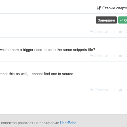
Старые сверх
Завершен
О
Ответить
|
which share a trigger need to be in the same snippets file?
Ответить
|
nt this as well, I cannot find one in source.
Ответить
|
 клиентов работает на платформе
UserEcho