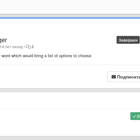
ger
Завершен
14 лет назад
•
2
r word which would bring a list of options to choose
Подписат
О