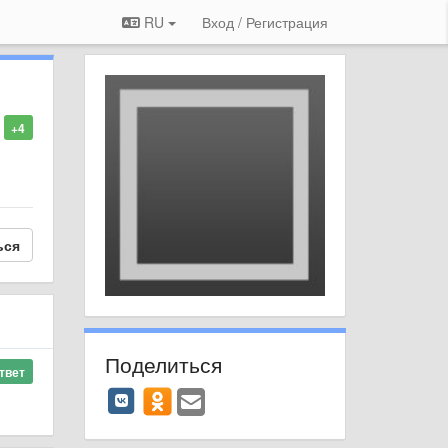
RU
Вход / Регистрация
+4
ься
Поделиться
твет