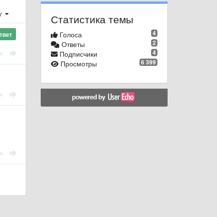
у
Статистика темы
4
Голоса
твет
2
Ответы
4
Подписчики
6 399
Просмотры