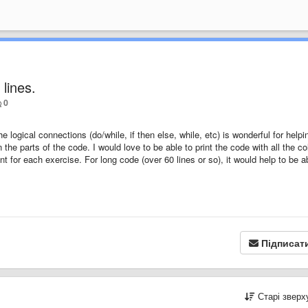
 lines.
0
 logical connections (do/while, if then else, while, etc) is wonderful for helpi
the parts of the code. I would love to be able to print the code with all the co
nt for each exercise. For long code (over 60 lines or so), it would help to be a
Підписат
Старі звер