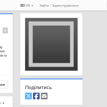
UK
Увійти / Зареєструватися
0
ng
lors
ble to
ися
Поділитись
ху