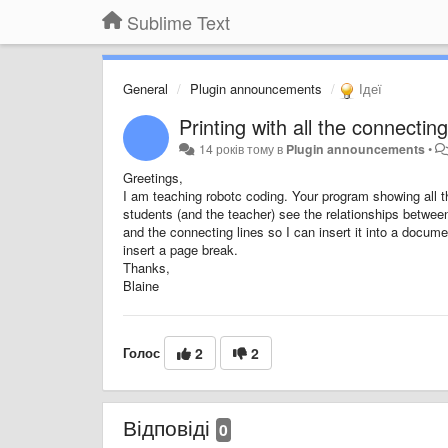
Sublime Text
General
Plugin announcements
Ідеї
Printing with all the connecting
14 років тому
в
Plugin announcements
•
Greetings,
I am teaching robotc coding. Your program showing all the
students (and the teacher) see the relationships between 
and the connecting lines so I can insert it into a docume
insert a page break.
Thanks,
Blaine
Голос
2
2
Відповіді
0