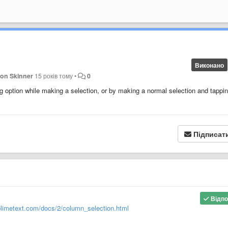
Виконано
on Skinner
15 років тому
•
0
g option while making a selection, or by making a normal selection and tappi
Підписат
Відпо
blimetext.com/docs/2/column_selection.html