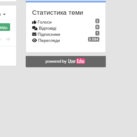
Статистика теми
ху
2
Голоси
0
відь
Відповіді
1
Підписники
5 094
Перегляди