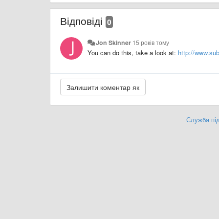
Відповіді
0
Jon Skinner
15 років тому
You can do this, take a look at:
http://www.su
Служба під