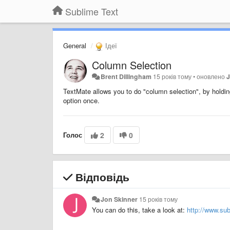
Sublime Text
General
Ідеї
Column Selection
Brent Dillingham
15 років тому
•
оновлено
J
TextMate allows you to do "column selection", by holdin
option once.
Голос
2
0
Відповідь
Jon Skinner
15 років тому
You can do this, take a look at:
http://www.su