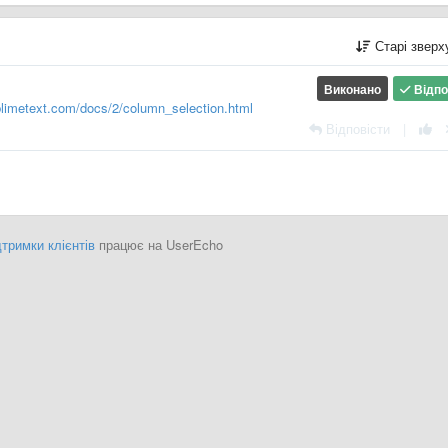
Старі звер
Виконано
Відпо
blimetext.com/docs/2/column_selection.html
Відповісти
|
тримки клієнтів
працює на UserEcho