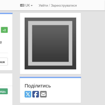
UK
Увійти / Зареєструватися
+2
ng
ися
Поділитись
відь