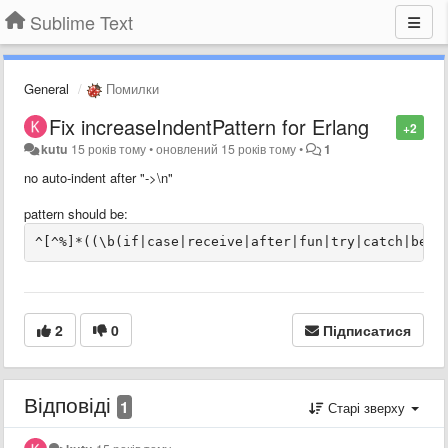
Sublime Text
General
Помилки
Fix increaseIndentPattern for Erlang
+2
kutu
15 років тому
•
оновлений
15 років тому
•
1
no auto-indent after "->\n"
pattern
should be:
2
0
Підписатися
Відповіді
1
Старі зверху