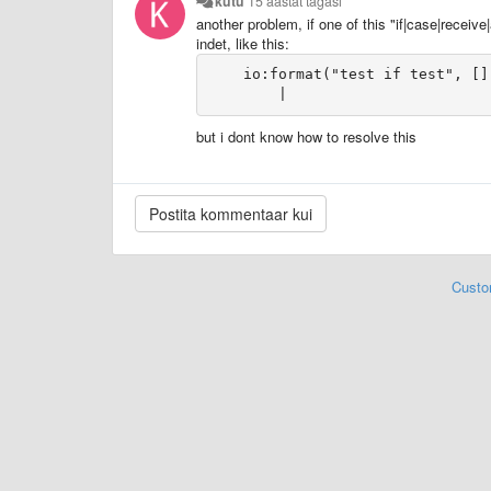
kutu
15 aastat tagasi
another problem, if one of this "if|case|receiv
indet, like this:
    io:format("test if test", [])
        |
but i dont know how to resolve this
Custo