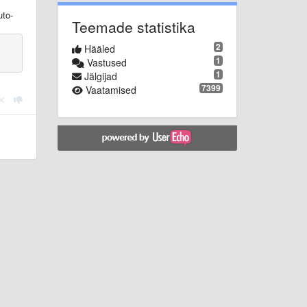
uto-
Teemade statistika
2
Hääled
1
Vastused
1
Jälgijad
7399
Vaatamised