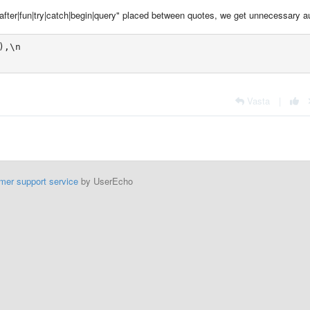
e|after|fun|try|catch|begin|query" placed between quotes, we get unnecessary a
,\n

Vasta
|
mer support service
by UserEcho