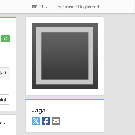
ET
Logi sisse / Registreeri
+2
lgi
Jaga
e