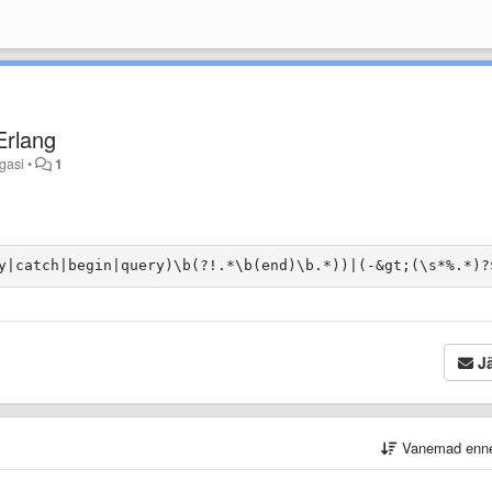
Erlang
agasi
•
1
Jä
Vanemad enn