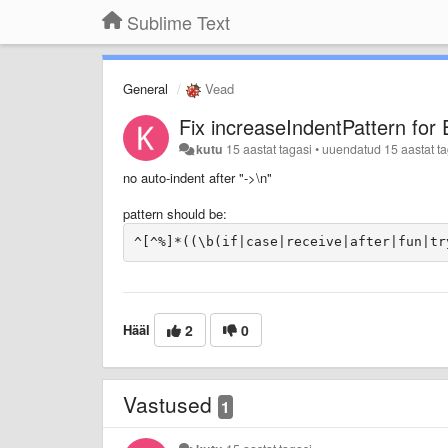
Sublime Text
General
Vead
Fix increaseIndentPattern for 
kutu
15 aastat tagasi
•
uuendatud
15 aastat t
no auto-indent after "->\n"
pattern
should be:
Hääl
2
0
Vastused
1